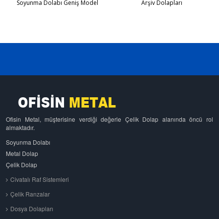
Soyunma Dolabı Geniş Model
Arşiv Dolapları
Ofisin Metal, müşterisine verdiği değerle Çelik Dolap alanında öncü rol
almaktadır.
Soyunma Dolabı
Metal Dolap
Çelik Dolap
Civatalı Raf Sistemleri
Çelik Ranzalar
Dosya Dolapları