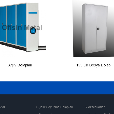
Arşiv Dolapları
198 Lik Dosya Dolabı
flar
Çelik Soyunma Dolapları
Aksesuarlar