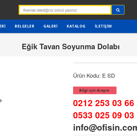
ERI
BELGELER
GALERI
KATALOG
İLETIŞIM
Eğik Tavan Soyunma Dolabı
Ürün Kodu: E SD
Bilgi için Arayın:
0212 253 03 66
0533 025 09 03
info@ofisin.co