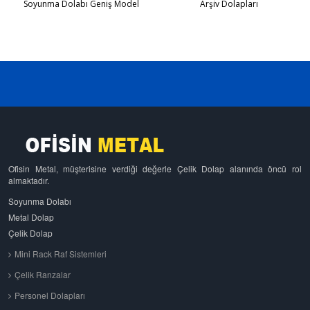
Soyunma Dolabı Geniş Model
Arşiv Dolapları
Ofisin Metal, müşterisine verdiği değerle Çelik Dolap alanında öncü rol
almaktadır.
Soyunma Dolabı
Metal Dolap
Çelik Dolap
Mini Rack Raf Sistemleri
Çelik Ranzalar
Personel Dolapları