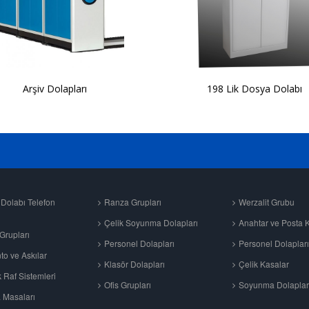
Arşiv Dolapları
198 Lik Dosya Dolabı
Dolabı Telefon
Ranza Grupları
Werzalit Grubu
Çelik Soyunma Dolapları
Anahtar ve Posta 
Grupları
Personel Dolapları
Personel Dolapları
to ve Askılar
Klasör Dolapları
Çelik Kasalar
 Raf Sistemleri
Ofis Grupları
Soyunma Dolaplar
 Masaları