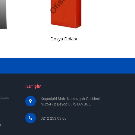
Dosya Dolabı
İLETIŞIM
Kutusu
Keçecipiri Mah. Namazgah Caddesi
NO:54 / 2 Beyoğlu / İSTANBUL
0212 253 03 66
ı