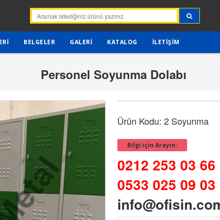
ERI
BELGELER
GALERI
KATALOG
İLETIŞIM
Personel Soyunma Dolabı
Ürün Kodu: 2 Soyunma
Bilgi için Arayın:
0212 253 03 66
0533 025 09 03
info@ofisin.co