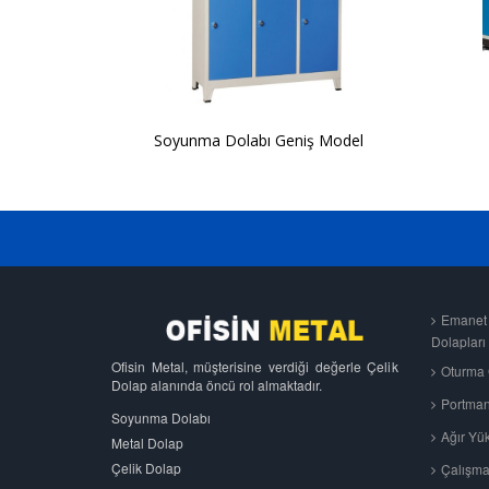
Soyunma Dolabı Geniş Model
Emanet 
Dolapları
Ofisin Metal, müşterisine verdiği değerle Çelik
Oturma 
Dolap alanında öncü rol almaktadır.
Portman
Soyunma Dolabı
Ağır Yük
Metal Dolap
Çelik Dolap
Çalışma