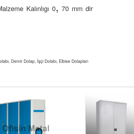
,
Mal
zeme
Kalınlıgı
0
70
mm
dir
abı, Demir Dolap, İşçi Dolabı, Elbise Dolapları