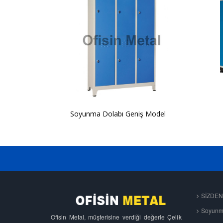
Soyunma Dolabı Geniş Model
SİZDE
Soyunma
Ofisin Metal, müşterisine verdiği değerle Çelik