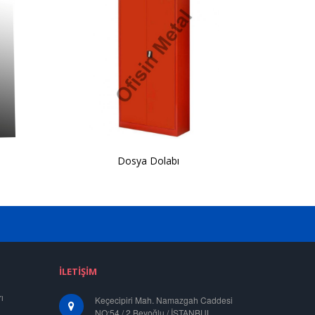
Dosya Dolabı
İLETIŞIM
ı
Keçecipiri Mah. Namazgah Caddesi
NO:54 / 2 Beyoğlu / İSTANBUL