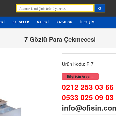
ERI
BELGELER
GALERI
KATALOG
İLETIŞIM
7 Gözlü Para Çekmecesi
Ürün Kodu: P 7
Bilgi için Arayın:
0212 253 03 66
0533 025 09 03
info@ofisin.co