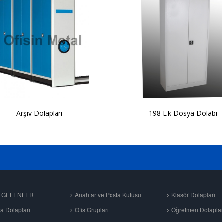
Arşiv Dolapları
198 Lik Dosya Dolabı
N GELENLER
Anahtar ve Posta Kutusu
Klasör Dolapları
 Dolapları
Ofis Grupları
Öğretmen Dolaplar